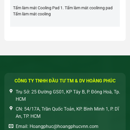
Tấm làm mát Cooling Pad 1. Tấm làm mát coolinng pad
Tấm làm mát cooling
CÔNG TY TNHH ĐẦU TƯ TM & DV HOÀNG PHÚC
Trụ Sở: 25 Đường GS01, KP Tây B, P. Đông Hoà, Tp.
HCM
CN: 54/17A, Trần Quốc Toản, KP. Bình Minh 1, P. Dĩ
An, TP. HCM
Email: Hoangphuc@hoangphucvnn.com