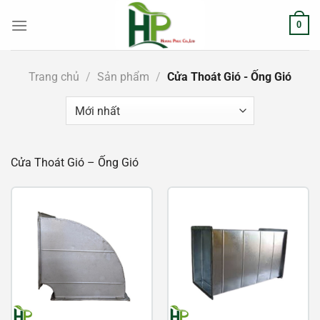
Chuyển
0
đến
nội
dung
Trang chủ
/
Sản phẩm
/
Cửa Thoát Gió - Ống Gió
Cửa Thoát Gió – Ống Gió