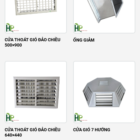
CỬA THOÁT GIÓ ĐẢO CHIỀU
ỐNG GIẢM
500×900
CỬA THOÁT GIÓ ĐẢO CHIỀU
CỬA GIÓ 7 HƯỚNG
640×440