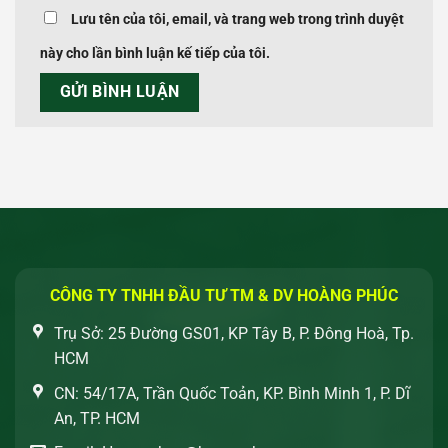
Lưu tên của tôi, email, và trang web trong trình duyệt
này cho lần bình luận kế tiếp của tôi.
CÔNG TY TNHH ĐẦU TƯ TM & DV HOÀNG PHÚC
Trụ Sở: 25 Đường GS01, KP Tây B, P. Đông Hoà, Tp.
HCM
CN: 54/17A, Trần Quốc Toản, KP. Bình Minh 1, P. Dĩ
An, TP. HCM