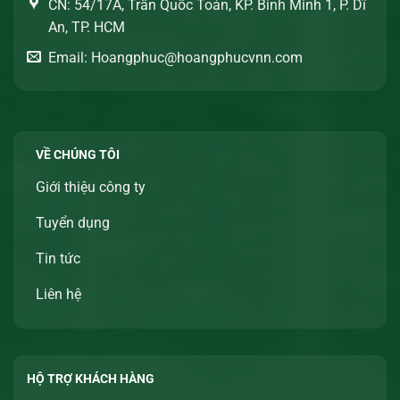
CN: 54/17A, Trần Quốc Toản, KP. Bình Minh 1, P. Dĩ
An, TP. HCM
Email: Hoangphuc@hoangphucvnn.com
VỀ CHÚNG TÔI
Giới thiệu công ty
Tuyển dụng
Tin tức
Liên hệ
HỘ TRỢ KHÁCH HÀNG