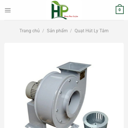
Chuyển
0
đến
nội
dung
Trang chủ
/
Sản phẩm
/
Quạt Hút Ly Tâm