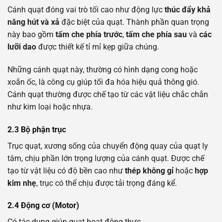
Cánh quạt đóng vai trò tối cao như động lực
thúc đẩy khả
năng hút và xả
đặc biệt của quạt. Thành phần quan trọng
này bao gồm
tấm che phía trước
,
tấm che phía sau
và
các
lưỡi dao
được thiết kế tỉ mỉ kẹp giữa chúng.
Những cánh quạt này, thường có hình dạng cong hoặc
xoắn ốc, là công cụ giúp tối đa hóa hiệu quả thông gió.
Cánh quạt thường được chế tạo từ các vật liệu chắc chắn
như kim loại hoặc nhựa.
2.3 Bộ phận trục
Trục quạt, xương sống của chuyển động quay của quạt ly
tâm, chịu phần lớn trọng lượng của cánh quạt. Được chế
tạo từ vật liệu có độ bền cao như
thép không gỉ
hoặc
hợp
kim nhẹ
, trục có thể chịu được tải trọng đáng kể.
2.4 Động cơ (Motor)
Có tác dụng giúp quạt hoạt động thực.