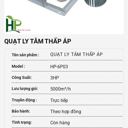
QUẠT LY TÂM THẤP ÁP
QUẠT LY TÂM THẤP ÁP
Tên sản phẩm :
Model :
HP-6P03
Công Suất:
3HP
Lưu lượng gió:
5000m³/h
Truyền động :
Trực tiếp
Bảo hành:
Theo hợp đồng
Tình trạng:
Còn hàng