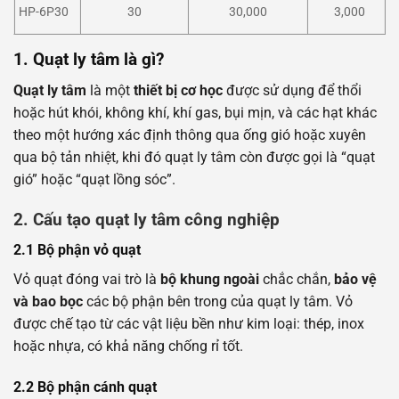
HP-6P30
30
30,000
3,000
1. Quạt ly tâm là gì?
Quạt ly tâm
là một
thiết bị cơ học
được sử dụng để thổi
hoặc hút khói, không khí, khí gas, bụi mịn, và các hạt khác
theo một hướng xác định thông qua ống gió hoặc xuyên
qua bộ tản nhiệt, khi đó quạt ly tâm còn được gọi là “quạt
gió” hoặc “quạt lồng sóc”.
2. Cấu tạo quạt ly tâm công nghiệp
2.1
Bộ phận vỏ quạt
Vỏ quạt đóng vai trò là
bộ khung ngoài
chắc chắn,
bảo vệ
và bao bọc
các bộ phận bên trong của quạt ly tâm. Vỏ
được chế tạo từ các vật liệu bền như kim loại: thép, inox
hoặc nhựa, có khả năng chống rỉ tốt.
2.2 Bộ phận cánh quạt