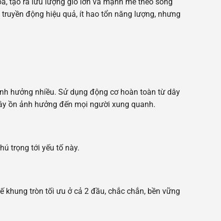
a, tạo ra lưu lượng gió lớn và mạnh mẽ theo song
m truyền động hiệu quả, ít hao tổn năng lượng, nhưng
 ảnh hưởng nhiều. Sử dụng động cơ hoàn toàn từ dây
gây ồn ảnh hưởng đến mọi người xung quanh.
ú trọng tới yếu tố này.
ế khung tròn tối ưu ở cả 2 đầu, chắc chắn, bền vững