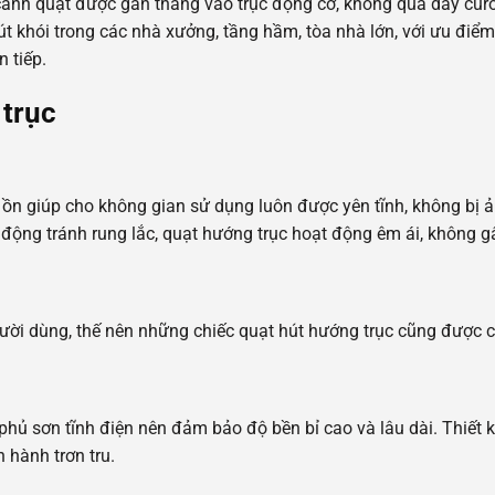
cánh quạt được gắn thẳng vào trục động cơ, không qua dây curo
hút khói trong các nhà xưởng, tầng hầm, tòa nhà lớn, với ưu điể
 tiếp.
 trục
ộ ồn giúp cho không gian sử dụng luôn được yên tĩnh, không bị
động tránh rung lắc, quạt hướng trục hoạt động êm ái, không 
ời dùng, thế nên những chiếc quạt hút hướng trục cũng được ch
phủ sơn tĩnh điện nên đảm bảo độ bền bỉ cao và lâu dài. Thiết k
 hành trơn tru.