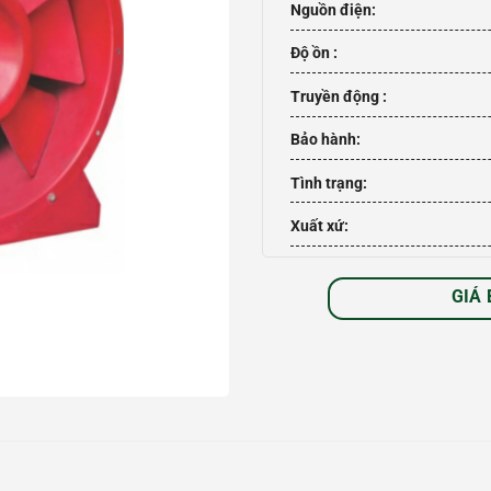
Nguồn điện:
Độ ồn :
Truyền động :
Bảo hành:
Tình trạng:
Xuất xứ:
GIÁ 