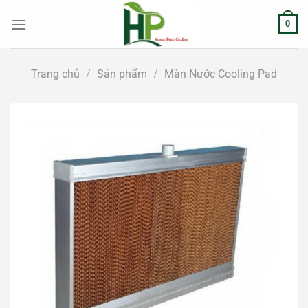
Chuyển
0
đến
nội
dung
Trang chủ
/
Sản phẩm
/
Màn Nước Cooling Pad