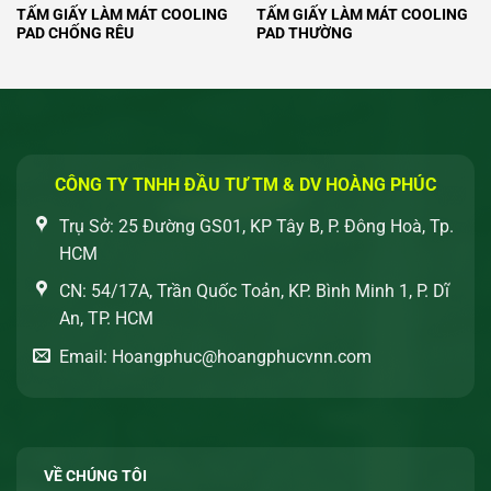
TẤM GIẤY LÀM MÁT COOLING
TẤM GIẤY LÀM MÁT COOLING
PAD CHỐNG RÊU
PAD THƯỜNG
CÔNG TY TNHH ĐẦU TƯ TM & DV HOÀNG PHÚC
Trụ Sở: 25 Đường GS01, KP Tây B, P. Đông Hoà, Tp.
HCM
CN: 54/17A, Trần Quốc Toản, KP. Bình Minh 1, P. Dĩ
An, TP. HCM
Email: Hoangphuc@hoangphucvnn.com
VỀ CHÚNG TÔI