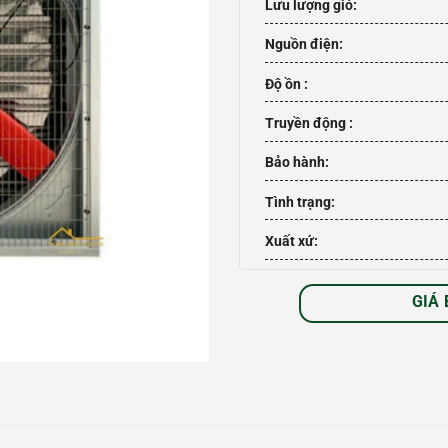
Lưu lượng gió:
Nguồn điện:
Độ ồn :
Truyền động :
Bảo hành:
Tình trạng:
Xuất xứ:
GIÁ 