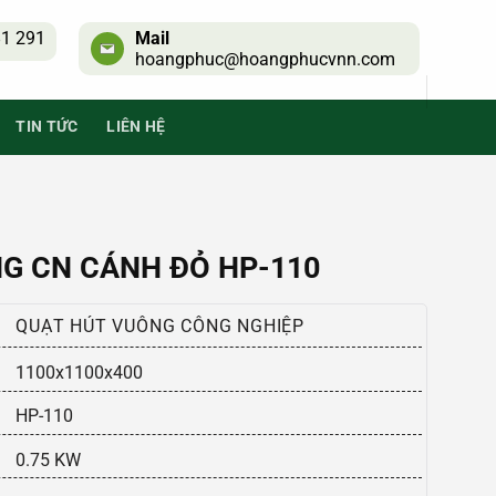
1 291
Mail
hoangphuc@hoangphucvnn.com
TIN TỨC
LIÊN HỆ
G CN CÁNH ĐỎ HP-110
QUẠT HÚT VUÔNG CÔNG NGHIỆP
1100x1100x400
HP-110
0.75 KW