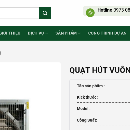
Hotline
0973 08
GIỚI THIỆU
DỊCH VỤ
SẢN PHẨM
CÔNG TRÌNH DỰ ÁN
g
QUẠT HÚT VUÔN
Tên sản phẩm :
Kick thước :
Model :
Công Suất: