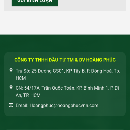
CÔNG TY TNHH ĐẦU TƯ TM & DV HOÀNG PHÚC
Trụ Sở: 25 Đường GS01, KP Tây B, P. Đông Hoà, Tp.
HCM
CN: 54/17A, Trần Quốc Toản, KP. Bình Minh 1, P. Dĩ
An, TP. HCM
Email: Hoangphuc@hoangphucvnn.com