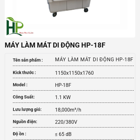
MÁY LÀM MÁT DI ĐỘNG HP-18F
MÁY LÀM MÁT DI ĐỘNG HP-18F
Tên sản phẩm :
Kick thước :
1150x1150x1760
Model :
HP-18F
Công Suất:
1.1 KW
Lưu lượng gió:
18,000m³/h
Nguồn điện:
220/380V
Độ ồn :
≤ 65 dB