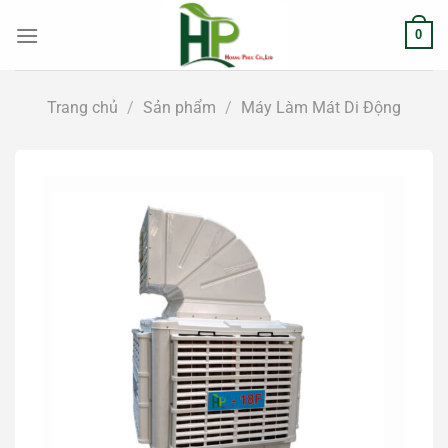
Chuyển
0
đến
nội
dung
Trang chủ
/
Sản phẩm
/
Máy Làm Mát Di Động