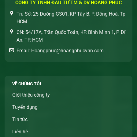
CÔNG TY TNHH ĐẦU TƯ TM & DV HOÀNG PHÚC
Trụ Sở: 25 Đường GS01, KP Tây B, P. Đông Hoà, Tp.
HCM
CN: 54/17A, Trần Quốc Toản, KP. Bình Minh 1, P. Dĩ
An, TP. HCM
Email: Hoangphuc@hoangphucvnn.com
VỀ CHÚNG TÔI
Giới thiệu công ty
Tuyển dụng
Tin tức
Liên hệ