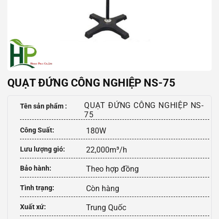
QUẠT ĐỨNG CÔNG NGHIỆP NS-75
QUẠT ĐỨNG CÔNG NGHIỆP NS-
Tên sản phẩm :
75
Công Suất:
180W
Lưu lượng gió:
22,000m³/h
Bảo hành:
Theo hợp đồng
Tình trạng:
Còn hàng
Xuất xứ:
Trung Quốc