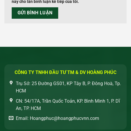
này cho lần bình luận kế tiếp của tôi.
CÔNG TY TNHH ĐẦU TƯ TM & DV HOÀNG PHÚC
Trụ Sở: 25 Đường GS01, KP Tây B, P. Đông Hoà, Tp.
HCM
CN: 54/17A, Trần Quốc Toản, KP. Bình Minh 1, P. Dĩ
An, TP. HCM
Email: Hoangphuc@hoangphucvnn.com