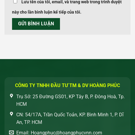
Lưu tên của tôi, email, và trang web trong trình duyệt
này cho lần bình luận kế tiếp của tôi.
CÔNG TY TNHH ĐẦU TƯ TM & DV HOÀNG PHÚC
Trụ Sở: 25 Đường GS01, KP Tây B, P. Đông Hoà, Tp.
HCM
CN: 54/17A, Trần Quốc Toản, KP. Bình Minh 1, P. Dĩ
An, TP. HCM
Email: Hoangphuc@hoangphucvnn.com