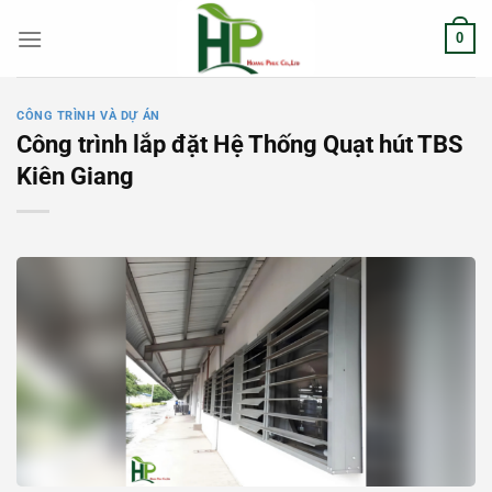
Chuyển
0
đến
nội
dung
CÔNG TRÌNH VÀ DỰ ÁN
Công trình lắp đặt Hệ Thống Quạt hút TBS
Kiên Giang