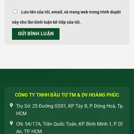
Lưu tên của tôi, email, và trang web trong trình duyệt
này cho lần bình luận kế tiếp của tôi.
CÔNG TY TNHH ĐẦU TƯ TM & DV HOÀNG PHÚC
Trụ Sở: 25 Đường GS01, KP Tây B, P. Đông Hoà, Tp.
HCM
CN: 54/17A, Trần Quốc Toản, KP. Bình Minh 1, P. Dĩ
An, TP. HCM