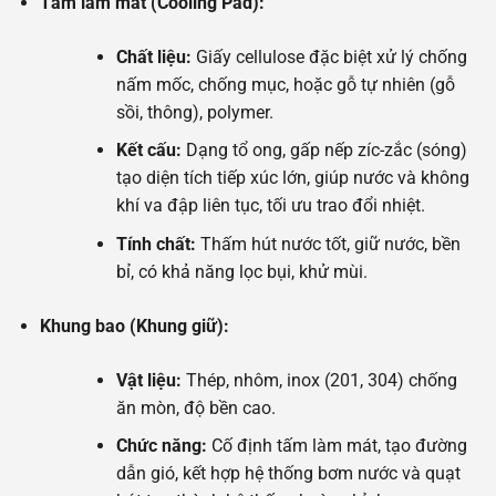
Tấm làm mát (Cooling Pad):
Chất liệu:
Giấy cellulose đặc biệt xử lý chống
nấm mốc, chống mục, hoặc gỗ tự nhiên (gỗ
sồi, thông), polymer.
Kết cấu:
Dạng tổ ong, gấp nếp zíc-zắc (sóng)
tạo diện tích tiếp xúc lớn, giúp nước và không
khí va đập liên tục, tối ưu trao đổi nhiệt.
Tính chất:
Thấm hút nước tốt, giữ nước, bền
bỉ, có khả năng lọc bụi, khử mùi.
Khung bao (Khung giữ):
Vật liệu:
Thép, nhôm, inox (201, 304) chống
ăn mòn, độ bền cao.
Chức năng:
Cố định tấm làm mát, tạo đường
dẫn gió, kết hợp hệ thống bơm nước và quạt