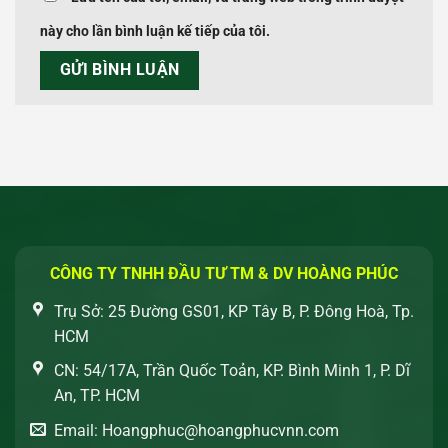
này cho lần bình luận kế tiếp của tôi.
CÔNG TY TNHH ĐẦU TƯ TM & DV HOÀNG PHÚC
Trụ Sở: 25 Đường GS01, KP Tây B, P. Đông Hoà, Tp.
HCM
CN: 54/17A, Trần Quốc Toản, KP. Bình Minh 1, P. Dĩ
An, TP. HCM
Email: Hoangphuc@hoangphucvnn.com