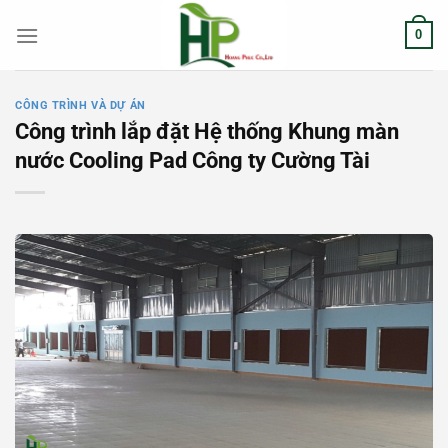
Chuyển
0
đến
nội
dung
CÔNG TRÌNH VÀ DỰ ÁN
Công trình lắp đặt Hệ thống Khung màn
nước Cooling Pad Công ty Cường Tài