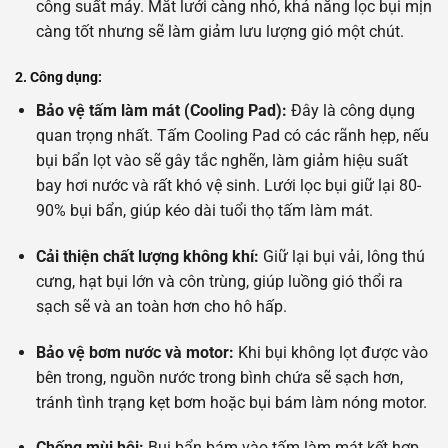
công suất máy. Mắt lưới càng nhỏ, khả năng lọc bụi mịn
càng tốt nhưng sẽ làm giảm lưu lượng gió một chút.
2. Công dụng:
Bảo vệ tấm làm mát (Cooling Pad):
Đây là công dụng
quan trọng nhất. Tấm Cooling Pad có các rãnh hẹp, nếu
bụi bẩn lọt vào sẽ gây tắc nghẽn, làm giảm hiệu suất
bay hơi nước và rất khó vệ sinh. Lưới lọc bụi giữ lại 80-
90% bụi bẩn, giúp kéo dài tuổi thọ tấm làm mát.
Cải thiện chất lượng không khí:
Giữ lại bụi vải, lông thú
cưng, hạt bụi lớn và côn trùng, giúp luồng gió thổi ra
sạch sẽ và an toàn hơn cho hô hấp.
Bảo vệ bơm nước và motor:
Khi bụi không lọt được vào
bên trong, nguồn nước trong bình chứa sẽ sạch hơn,
tránh tình trạng kẹt bơm hoặc bụi bám làm nóng motor.
Chống mùi hôi:
Bụi bẩn bám vào tấm làm mát kết hợp