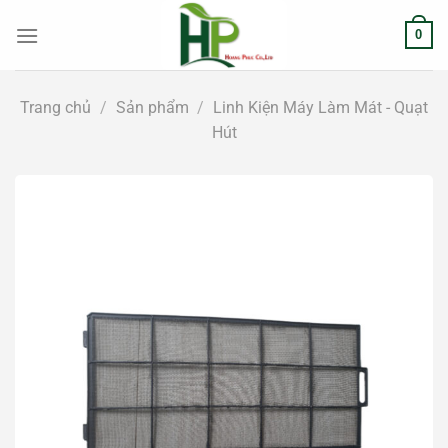
Chuyển
0
đến
nội
dung
Trang chủ
/
Sản phẩm
/
Linh Kiện Máy Làm Mát - Quạt
Hút